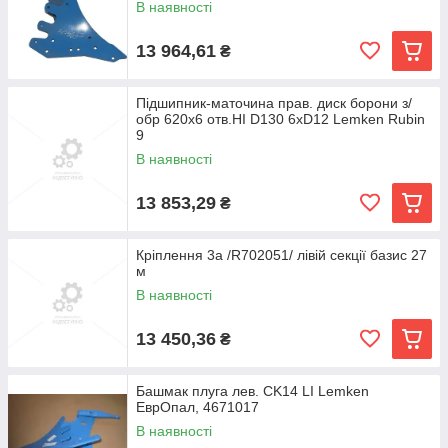
В наявності
13 964,61
₴
Підшипник-маточина прав. диск борони з/
обр 620x6 отв.HI D130 6xD12 Lemken Rubin
9
В наявності
13 853,29
₴
Кріплення 3a /R702051/ лівій секції базис 27
м
В наявності
13 450,36
₴
Башмак плуга лев. CK14 LI Lemken
ЕврОпал, 4671017
В наявності