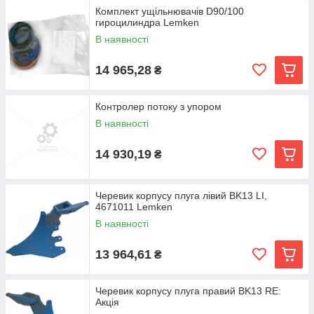
Комплект ущільнювачів D90/100
гироцилиндра Lemken
В наявності
14 965,28
₴
Контролер потоку з упором
В наявності
14 930,19
₴
Черевик корпусу плуга лівий BK13 LI,
4671011 Lemken
В наявності
13 964,61
₴
Черевик корпусу плуга правий BK13 RE:
Акція