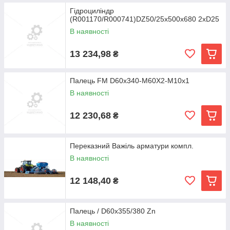
Гідроциліндр
(R001170/R000741)DZ50/25x500x680 2xD25
В наявності
13 234,98
₴
Палець FM D60x340-M60X2-M10x1
В наявності
12 230,68
₴
Переказний Важіль арматури компл.
В наявності
12 148,40
₴
Палець / D60x355/380 Zn
В наявності