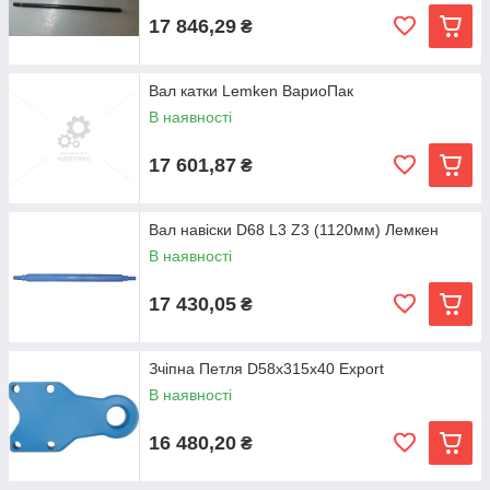
17 846,29
₴
Вал катки Lemken ВариоПак
В наявності
17 601,87
₴
Вал навіски D68 L3 Z3 (1120мм) Лемкен
В наявності
17 430,05
₴
Зчіпна Петля D58x315x40 Export
В наявності
16 480,20
₴