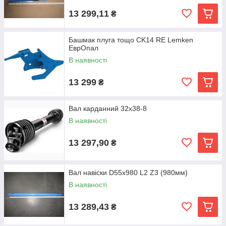
13 299,11
₴
Башмак плуга тощо CK14 RE Lemken
ЕврОпал
В наявності
13 299
₴
Вал карданний 32x38-8
В наявності
13 297,90
₴
Вал навіски D55x980 L2 Z3 (980мм)
В наявності
13 289,43
₴