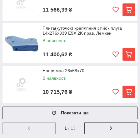
11 566,39
₴
Плита(куточок) креплпния стійок плуга
14x276x339 E9X 2K прав. Лемкен
В наявності
11 400,62
₴
Напрямна 26x68x70
В наявності
10 715,76
₴
Показати ще
1
/ 13