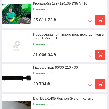
Кронштейн 179x120x35 D35 VT10
В наявності
25 811,72
₴
Пореречина причіпного пристрою Lemken в
зборі Рубін 9 U
В наявності
21 966,34
₴
Гідроциліндр 60/30-210-430
В наявності
20 734
₴
Вал D55x1495 Лемкен System-Korund
В наявності