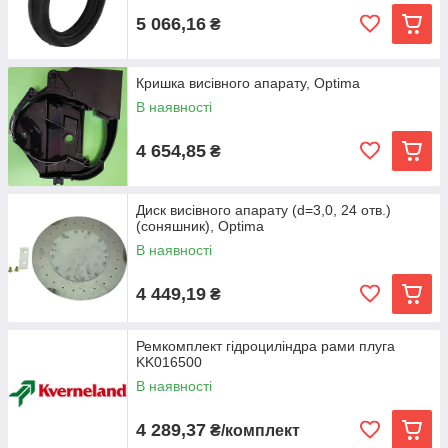
5 066,16
₴
Кришка висівного апарату, Optima
В наявності
4 654,85
₴
Диск висівного апарату (d=3,0, 24 отв.)
(соняшник), Optima
В наявності
4 449,19
₴
Ремкомплект гідроциліндра рами плуга
KK016500
В наявності
4 289,37
₴/комплект