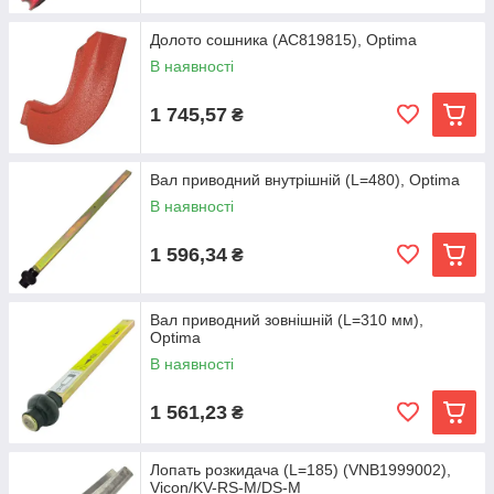
Долото сошника (AC819815), Optima
В наявності
1 745,57
₴
Вал приводний внутрішній (L=480), Optima
В наявності
1 596,34
₴
Вал приводний зовнішній (L=310 мм),
Optima
В наявності
1 561,23
₴
Лопать розкидача (L=185) (VNB1999002),
Vicon/KV-RS-M/DS-M