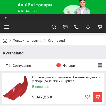
+
Товари та послуги
Kverneland
Kverneland
Сортування
0
Фільтри
Сошник для нормального Ременьіву універс.
у зборі (AC819817), Optima
В наявності
9 347,25
₴