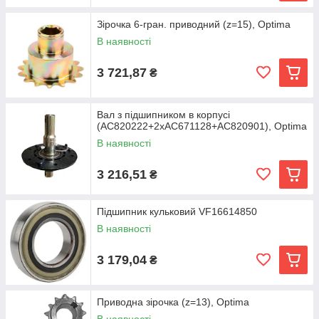
Зірочка 6-гран. приводний (z=15), Optima
В наявності
3 721,87
₴
Вал з підшипником в корпусі
(AC820222+2хАС671128+AC820901), Optima
В наявності
3 216,51
₴
Підшипник кульковий VF16614850
В наявності
3 179,04
₴
Приводна зірочка (z=13), Optima