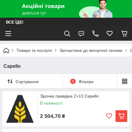
ВСЕ ЇДЕ!
Товари та послуги
Запчастини до імпортної техніки
C
Capello
Сортування
0
Фільтри
Зірочка привідна Z=13 Capello
В наявності
2 504,70
₴