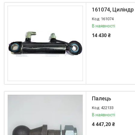
техніки
161074, Циліндр
161074
В наявності
Каталог
14 430 ₴
Lemken
Інше
АКЦІЙНІ ТОВАРИ
New Holland
VADERSTAD
Case
Claas
Палець
CNH
Gaspardo
422133
Geringoff
В наявності
Great Plains
4 447,20 ₴
John Deere