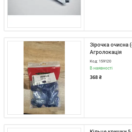
Зірочка очисна (
Агролокація
159120
В наявності
368 ₴
Кільце кришки 5.