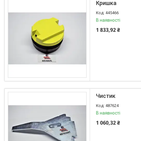
Кришка
445466
В наявності
1 833,92 ₴
Чистик
487624
В наявності
1 060,32 ₴