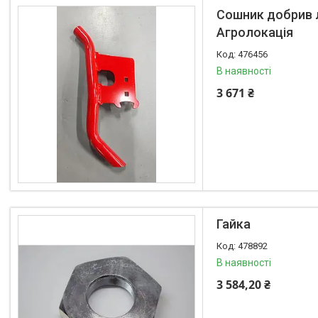
Сошник добрив лі
Радіатори
Агролокація
Дзеркала
476456
Оптика
В наявності
Запчастини для мостів
3 671 ₴
Паливні насоси
Фітинги
Запчастини для навіски
Фільтри
Датчики та соленоїди
Ремені
Муфти швидкороз'ємні
Гайка
Натяжники та ролики
478892
Віскомуфти
В наявності
Рульові накінечники
3 584,20 ₴
Зірочки
Шківи