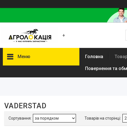
+
Меню
Головна
Товар
Повернення та обм
Фільтри
Борони
Навісні культиватори
Посівні комплекси
VADERSTAD
Запасні частини для причіпної
техніки
запчастини до грунтообробної