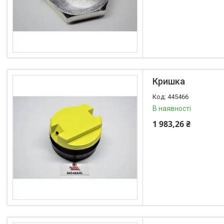
Шланги
Водяні насоси
Форсунки
Випускна система
Запчастини до імпортної
техніки
Кришка
JCB
ДОБРИВА
445466
В наявності
1 983,26 ₴