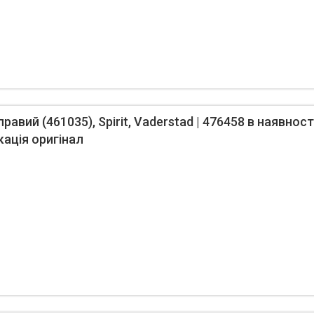
авий (461035), Spirit, Vaderstad | 476458 в наявності
кація оригінал