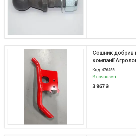
Kinze
Kuhn
Kverneland
FPV
АКЦІЯ -40%
Ланцюги
Сошник добрив пр
Пальці для жаток
компанії Агроло
Запчастини для кондиціонерів
Запчастини для жаток
476458
В наявності
Ножі
3 967 ₴
Сайлентблоки
Транспортери
Сидіння
Генератори стартери
Проблискові маячки
Підшипники
Турбіни