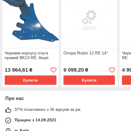
Черевик корпусу плуга
Опора Rubin 12 RE 14°
Чере
правий BK13 RE: Акція
RE
13 964,61
9 099,20
4 9
₴
₴
Купити
Купити
Про нас
97% позитивних з 36 відгуків за рік
Працює з 14.09.2021
м. Київ