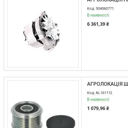
504060771
В наявності
6 361,39 ₴
АГРОЛОКАЦІЯ Шк
AL161112
В наявності
1 079,96 ₴