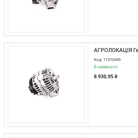
Випускна система
Запчастини до імпортної
техніки
JCB
ДОБРИВА
АГРОЛОКАЦІЯ Ге
11572690
В наявності
8 930,95 ₴