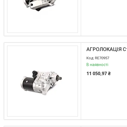
FPV
АКЦІЯ -40%
Ланцюги
Пальці для жаток
Запчастини для кондиціонерів
Запчастини для жаток
АГРОЛОКАЦІЯ Ст
Ножі
Сайлентблоки
RE70957
В наявності
Транспортери
Сидіння
11 050,97 ₴
Генератори стартери
Проблискові маячки
Підшипники
Турбіни
Радіатори
Дзеркала
Оптика