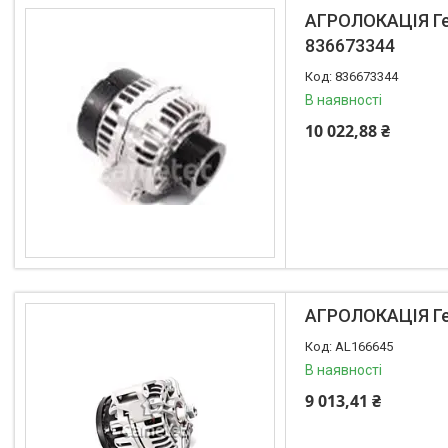
АГРОЛОКАЦІЯ Ген
Запчастини для мостів
836673344
Паливні насоси
836673344
Фітинги
В наявності
Запчастини для навіски
10 022,88 ₴
Фільтри
Датчики та соленоїди
Ремені
Муфти швидкороз'ємні
Натяжники та ролики
Віскомуфти
Рульові накінечники
АГРОЛОКАЦІЯ Ге
Зірочки
AL166645
Шківи
В наявності
Шланги
9 013,41 ₴
Водяні насоси
Форсунки