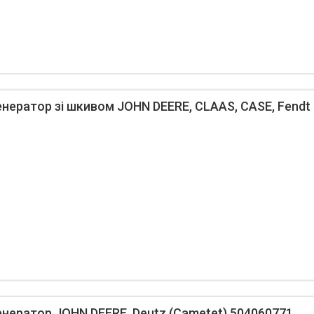
ератор зі шкивом JOHN DEERE, CLAAS, CASE, Fendt 
ератор JOHN DEERE, Deutz (Cametet) 504060771