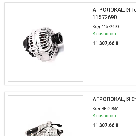
Каталог
АГРОЛОКАЦІЯ Ген
11572690
Lemken
Інше
11572690
АКЦІЙНІ ТОВАРИ
В наявності
New Holland
11 307,66 ₴
VADERSTAD
Case
Claas
CNH
Gaspardo
Geringoff
АГРОЛОКАЦІЯ Ст
Great Plains
John Deere
RE529661
Kinze
В наявності
Kuhn
11 307,66 ₴
Kverneland