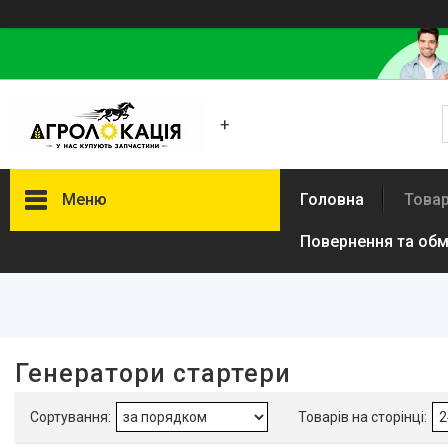
+
Меню
Головна
Товар
Повернення та обм
Фільтри
Електрогенератори
Стартери і комплектуючі
Генератори, альтернатори і
Генератори стартери
комплектуючі