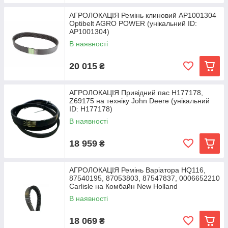
АГРОЛОКАЦІЯ Ремінь клиновий AP1001304
Optibelt AGRO POWER (унікальний ID:
AP1001304)
В наявності
20 015
₴
АГРОЛОКАЦІЯ Привідний пас H177178,
Z69175 на техніку John Deere (унікальний
ID: H177178)
В наявності
18 959
₴
АГРОЛОКАЦІЯ Ремінь Варіатора HQ116,
87540195, 87053803, 87547837, 0006652210
Carlisle на Комбайн New Holland
В наявності
18 069
₴