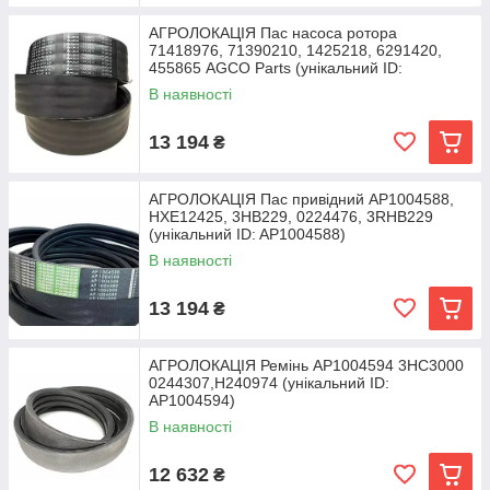
АГРОЛОКАЦІЯ Пас насоса ротора
71418976, 71390210, 1425218, 6291420,
455865 AGCO Parts (унікальний ID:
В наявності
13 194
₴
АГРОЛОКАЦІЯ Пас привідний AP1004588,
HXE12425, 3HB229, 0224476, 3RHB229
(унікальний ID: AP1004588)
В наявності
13 194
₴
АГРОЛОКАЦІЯ Ремінь AP1004594 3HC3000
0244307,H240974 (унікальний ID:
AP1004594)
В наявності
12 632
₴