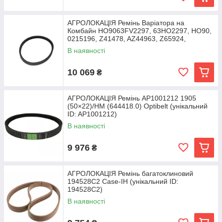
АГРОЛОКАЦІЯ Ремінь Варіатора на
Комбайн HO9063FV2297, 63HO2297, HO90,
0215196, Z41478, AZ44963, Z65924,
В наявності
10 069
₴
АГРОЛОКАЦІЯ Ремінь AP1001212 1905
(50×22)/HM (644418.0) Optibelt (унікальний
ID: AP1001212)
В наявності
9 976
₴
АГРОЛОКАЦІЯ Ремінь багатоклиновий
194528C2 Case-IH (унікальний ID:
194528C2)
В наявності