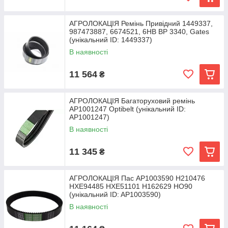
АГРОЛОКАЦІЯ Ремінь Привідний 1449337,
987473887, 6674521, 6HB BP 3340, Gates
(унікальний ID: 1449337)
В наявності
11 564
₴
АГРОЛОКАЦІЯ Багаторуховий ремінь
AP1001247 Optibelt (унікальний ID:
AP1001247)
В наявності
11 345
₴
АГРОЛОКАЦІЯ Пас AP1003590 H210476
HXE94485 HXE51101 H162629 HO90
(унікальний ID: AP1003590)
В наявності