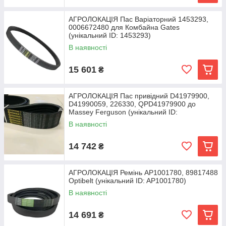
АГРОЛОКАЦІЯ Пас Варіаторний 1453293,
0006672480 для Комбайна Gates
(унікальний ID: 1453293)
В наявності
15 601
₴
АГРОЛОКАЦІЯ Пас привідний D41979900,
D41990059, 226330, QPD41979900 до
Massey Ferguson (унікальний ID:
В наявності
14 742
₴
АГРОЛОКАЦІЯ Ремінь AP1001780, 89817488
Optibelt (унікальний ID: AP1001780)
В наявності
14 691
₴