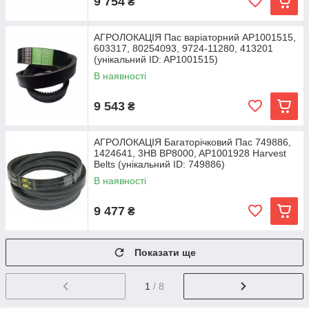
9 754
₴
АГРОЛОКАЦІЯ Пас варіаторний AP1001515,
603317, 80254093, 9724-11280, 413201
(унікальний ID: AP1001515)
В наявності
9 543
₴
АГРОЛОКАЦІЯ Багаторічковий Пас 749886,
1424641, 3HB BP8000, AP1001928 Harvest
Belts (унікальний ID: 749886)
В наявності
9 477
₴
Показати ще
1
/ 8