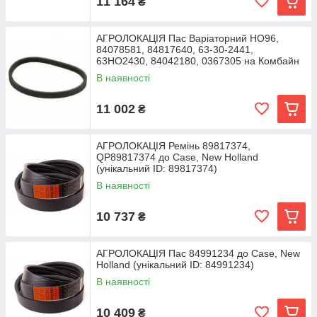
11 164
₴
АГРОЛОКАЦІЯ Пас Варіаторний HO96,
84078581, 84817640, 63-30-2441,
63HO2430, 84042180, 0367305 на Комбайн
2-х
В наявності
11 002
₴
АГРОЛОКАЦІЯ Ремінь 89817374,
QP89817374 до Case, New Holland
(унікальний ID: 89817374)
В наявності
10 737
₴
АГРОЛОКАЦІЯ Пас 84991234 до Case, New
Holland (унікальний ID: 84991234)
В наявності
10 409
₴