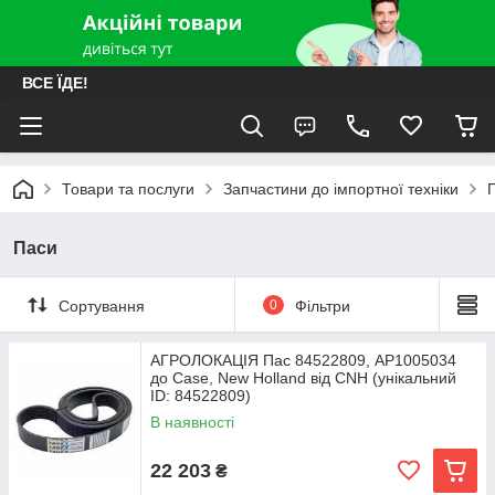
ВСЕ ЇДЕ!
Товари та послуги
Запчастини до імпортної техніки
Паси
Сортування
0
Фільтри
АГРОЛОКАЦІЯ Пас 84522809, AP1005034
до Case, New Holland від CNH (унікальний
ID: 84522809)
В наявності
22 203
₴