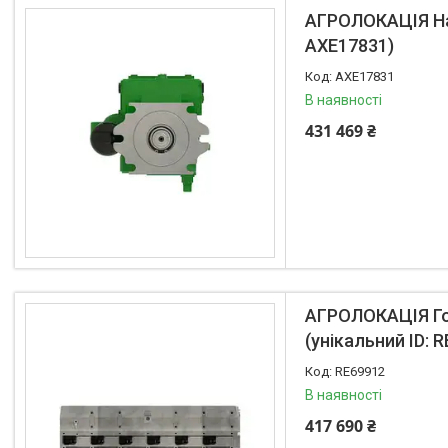
Транспортери
АГРОЛОКАЦІЯ Нас
AXE17831)
Сидіння
Генератори стартери
AXE17831
Проблискові маячки
В наявності
Підшипники
431 469 ₴
Турбіни
Радіатори
Дзеркала
Оптика
Запчастини для мостів
Паливні насоси
АГРОЛОКАЦІЯ Гол
Фітинги
(унікальний ID: 
Запчастини для навіски
Фільтри
RE69912
Датчики та соленоїди
В наявності
Ремені
417 690 ₴