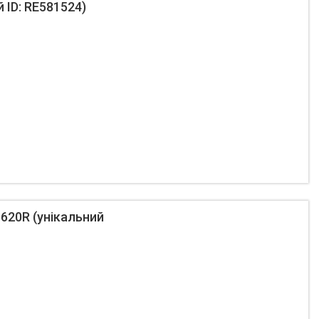
 ID: RE581524)
9620R (унікальний