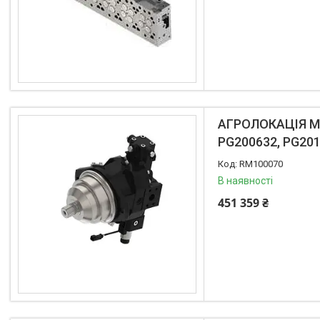
Claas
CNH
Gaspardo
Geringoff
Great Plains
John Deere
Kinze
АГРОЛОКАЦІЯ Мо
Kuhn
PG200632, PG201
Kverneland
RM100070
FPV
В наявності
АКЦІЯ -40%
451 359 ₴
Ланцюги
Пальці для жаток
Запчастини для кондиціонерів
Запчастини для жаток
Ножі
Сайлентблоки