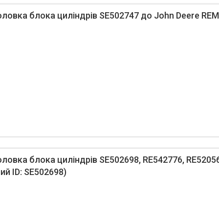
овка блока циліндрів SE502747 до John Deere REMA
овка блока циліндрів SE502698, RE542776, RE52056
ий ID: SE502698)