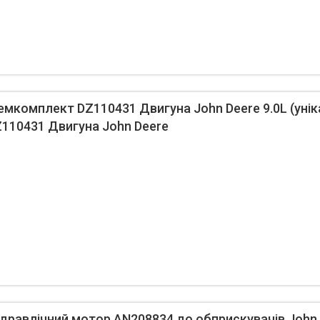
комплект DZ110431 Двигуна John Deere 9.0L (уніка
110431 Двигуна John Deere
равлічний мотор AN208834 до обприскувачів John 