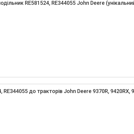
одільник RE581524, RE344055 John Deere (унікальний
, RE344055 до тракторів John Deere 9370R, 9420RX, 