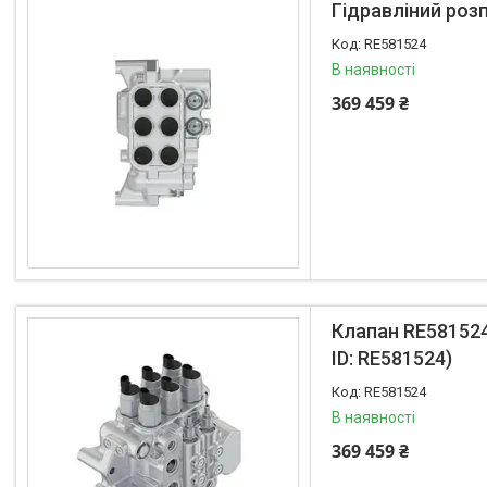
Sampo
Гідравліний розп
John Deere
RE581524
Комбайн CNH
В наявності
Gaspardo
369 459 ₴
Fantini
Capello
Lemken
Olimac Drago
Monosem
Oros
Kuhn
Клапан RE581524
Dominoni
ID: RE581524)
Case
Kinze
RE581524
В наявності
ZAFFRANI
Massey Ferguson
369 459 ₴
Fendt