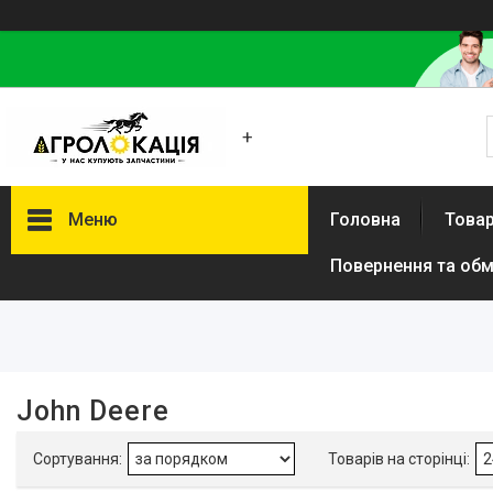
+
Меню
Головна
Товар
Повернення та обм
Фільтри
Комплектуючі для
сільськогосподарської техніки
Запчастини для пральних та
сушильних машин
John Deere
Підшипники для транспорту
Запасні частини до комбайнів