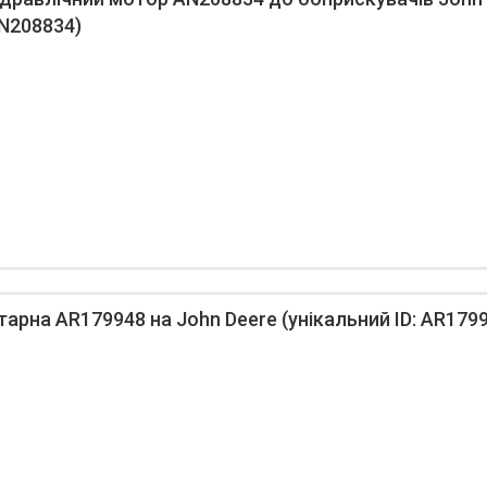
AN208834)
арна AR179948 на John Deere (унікальний ID: AR179