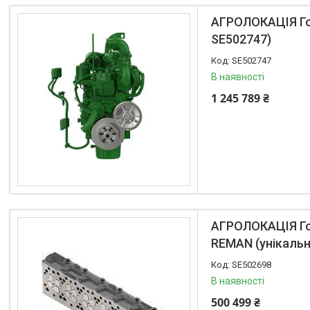
Запасні частини до тракторів
АГРОЛОКАЦІЯ Гол
Автомобільні втулки
SE502747)
Комбайни
SE502747
Прокладки для техніки
В наявності
Масляні фільтри
1 245 789 ₴
Фільтри паливні
Каталог
Lemken
Інше
АГРОЛОКАЦІЯ Гол
АКЦІЙНІ ТОВАРИ
REMAN (унікальн
New Holland
SE502698
VADERSTAD
В наявності
Case
500 499 ₴