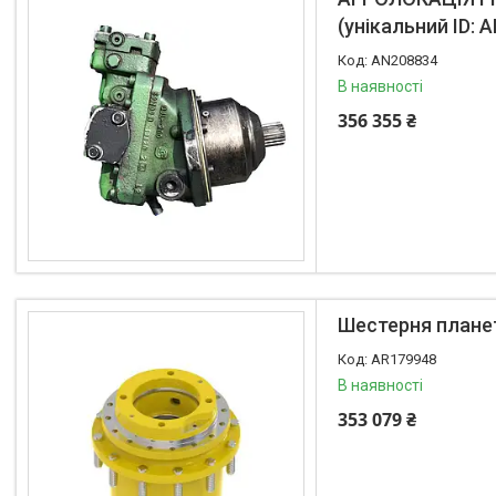
(унікальний ID: 
AN208834
В наявності
356 355 ₴
Шестерня планет
AR179948
В наявності
353 079 ₴