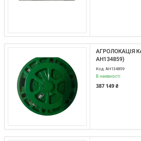
Муфти швидкороз'ємні
Натяжники та ролики
Віскомуфти
Рульові накінечники
Зірочки
Шківи
АГРОЛОКАЦІЯ Кор
Шланги
AH134859)
Водяні насоси
Форсунки
AH134859
В наявності
Випускна система
387 149 ₴
Запчастини до імпортної
техніки
Horsch
Geringhoff
Claas
Great Plains
AGCO