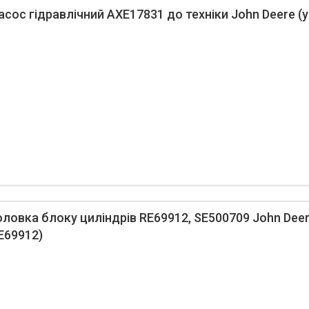
ос гідравлічний AXE17831 до техніки John Deere (ун
овка блоку циліндрів RE69912, SE500709 John Dee
RE69912)