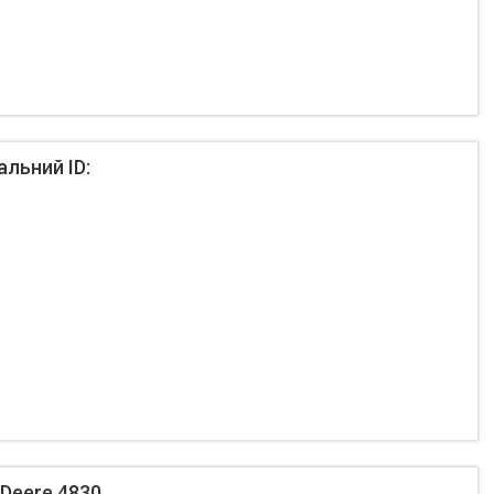
льний ID:
Deere 4830