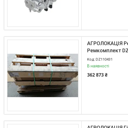
Precision Planting
Паси
Фільтри
JCB
ДОБРИВА
АГРОЛОКАЦІЯ Рем
Ремкомплект DZ
DZ110431
В наявності
362 873 ₴
АГРОЛОКАЦІЯ Гід