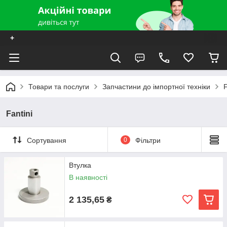
+
Товари та послуги
Запчастини до імпортної техніки
F
Fantini
Сортування
0
Фільтри
Втулка
В наявності
2 135,65
₴