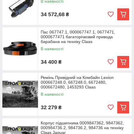
В наявності
34 572,68
₴
Пас 067747.1, 000067747.1, 0677471,
0000677471 багаторічковий привода
барабана на техніку Claas
В наявності
34 400
₴
Ремінь Привідний на Комбайн Lexion
000667248.0, 667248.0, 6672480,
0006672480, 1453293 Claas
В наявності
32 279
₴
Корпус підшипника 0009847362, 9847362,
000984736.2, 984736.2, 984736 на техніку
Claas Jaguar