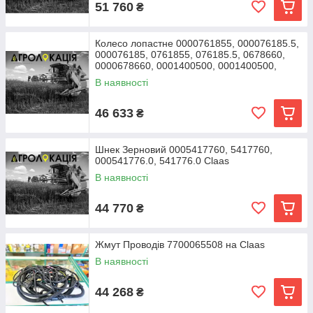
51 760
₴
Колесо лопастне 0000761855, 000076185.5,
000076185, 0761855, 076185.5, 0678660,
0000678660, 0001400500, 0001400500,
140050,
В наявності
46 633
₴
Шнек Зерновий 0005417760, 5417760,
000541776.0, 541776.0 Claas
В наявності
44 770
₴
Жмут Проводів 7700065508 на Claas
В наявності
44 268
₴