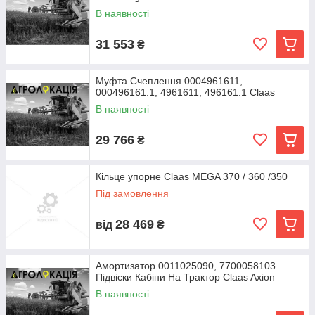
В наявності
31 553
₴
Муфта Счеплення 0004961611,
000496161.1, 4961611, 496161.1 Claas
В наявності
29 766
₴
Кільце упорне Claas MEGA 370 / 360 /350
Під замовлення
28 469
від
₴
Амортизатор 0011025090, 7700058103
Підвіски Кабіни На Трактор Claas Axion
В наявності