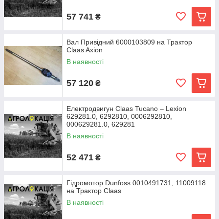
57 741
₴
Вал Привідний 6000103809 на Трактор
Claas Axion
В наявності
57 120
₴
Електродвигун Claas Tucano – Lexion
629281.0, 6292810, 0006292810,
000629281.0, 629281
В наявності
52 471
₴
Гідромотор Dunfoss 0010491731, 11009118
на Трактор Claas
В наявності