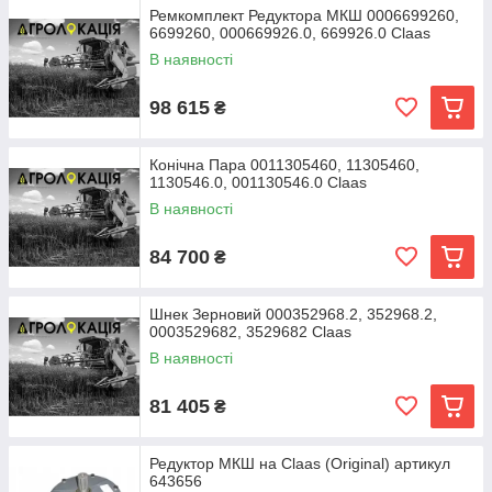
Ремкомплект Редуктора МКШ 0006699260,
6699260, 000669926.0, 669926.0 Claas
В наявності
98 615
₴
Конічна Пара 0011305460, 11305460,
1130546.0, 001130546.0 Claas
В наявності
84 700
₴
Шнек Зерновий 000352968.2, 352968.2,
0003529682, 3529682 Claas
В наявності
81 405
₴
Редуктор МКШ на Claas (Original) артикул
643656