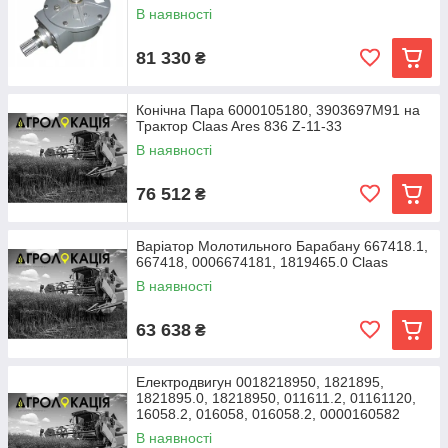
В наявності
81 330
₴
Конічна Пара 6000105180, 3903697M91 на
Трактор Claas Ares 836 Z-11-33
В наявності
76 512
₴
Варіатор Молотильного Барабану 667418.1,
667418, 0006674181, 1819465.0 Claas
В наявності
63 638
₴
Електродвигун 0018218950, 1821895,
1821895.0, 18218950, 011611.2, 01161120,
16058.2, 016058, 016058.2, 0000160582
Claas
В наявності