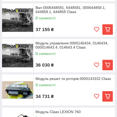
Вал 0006448581, 6448581, 000644858.1,
644858.1, 644858 Claas
В наявності
37 155
₴
Модуль управління 0000146434, 0146434,
000014643.4, 014643.4 Claas
В наявності
36 030
₴
Модуль решет та роторів 0000143332 Claas
В наявності
34 731
₴
Модуль Claas LEXION 760