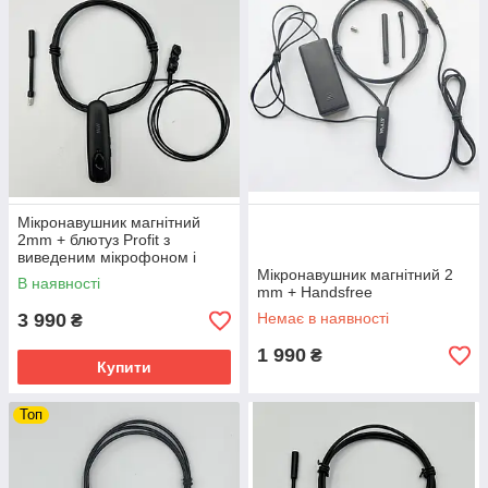
Мікронавушник магнітний
2mm + блютуз Profit з
виведеним мікрофоном і
кнопкою "Телеграф"
Мікронавушник магнітний 2
В наявності
mm + Handsfree
3 990
Немає в наявності
₴
1 990
₴
Купити
Топ