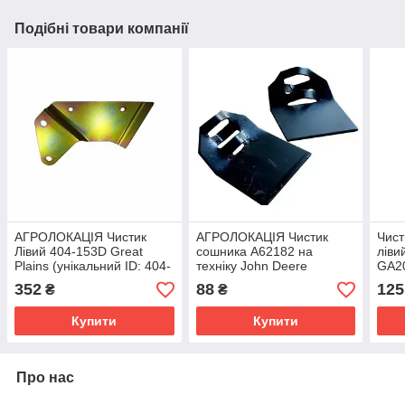
Подібні товари компанії
АГРОЛОКАЦІЯ Чистик
АГРОЛОКАЦІЯ Чистик
Чист
Лівий 404-153D Great
сошника A62182 на
ліви
Plains (унікальний ID: 404-
техніку John Deere
GA20
153D, KK001011)
(унікальний ID: A62182)
сіва
352
88
125
₴
₴
Купити
Купити
Про нас