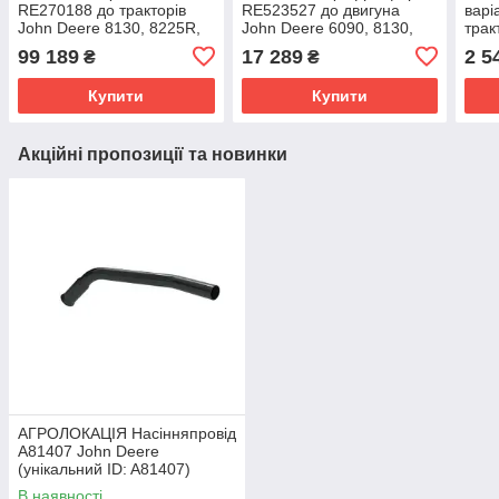
RE270188 до тракторів
RE523527 до двигуна
варі
John Deere 8130, 8225R,
John Deere 6090, 8130,
трак
8230, 8245R, 8270R, 8430,
8225R, 8230, 8330 REMAN
2904
99 189
17 289
2 5
₴
₴
8330, 8530
(унікальний ID:
8260
Купити
Купити
Акційні пропозиції та новинки
АГРОЛОКАЦІЯ Насінняпровід
A81407 John Deere
(унікальний ID: A81407)
В наявності