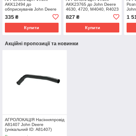
AKK12494 до
AKK23765 до John Deere
Роз
обприскувачів John Deere
4630, 4720, M4040, R4023
John
410R, 4730, 4830, 4720,
(унікальний ID: AKK23765)
4630
335
827
1 5
₴
₴
R4045, STS20 (унікальний
M402
ID:
ID:
Купити
Купити
Акційні пропозиції та новинки
АГРОЛОКАЦІЯ Насінняпровід
A81407 John Deere
(унікальний ID: A81407)