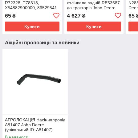
R72328, T78313,
колінвала задній RE53687
N283
X54882900000, 86529541
до тракторів John Deere
Deer
до техніки John Deere
5095M, 5100E, 9120,
N28
65
4 627
65
₴
₴
(унікальний ID: R72328)
9220, 9320, 9420,
Купити
Купити
Акційні пропозиції та новинки
АГРОЛОКАЦІЯ Насінняпровід
A81407 John Deere
(унікальний ID: A81407)
В наявності