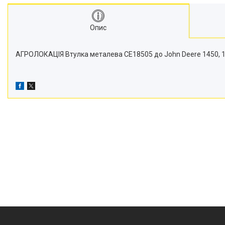
Транспортери
Сидіння
Опис
Генератори стартери
Проблискові маячки
АГРОЛОКАЦІЯ Втулка металева CE18505 до John Deere 1450, 147
Підшипники
Турбіни
Радіатори
Дзеркала
Оптика
Запчастини для мостів
Паливні насоси
Фітинги
Запчастини для навіски
Фільтри
Датчики та соленоїди
Ремені
Муфти швидкороз'ємні