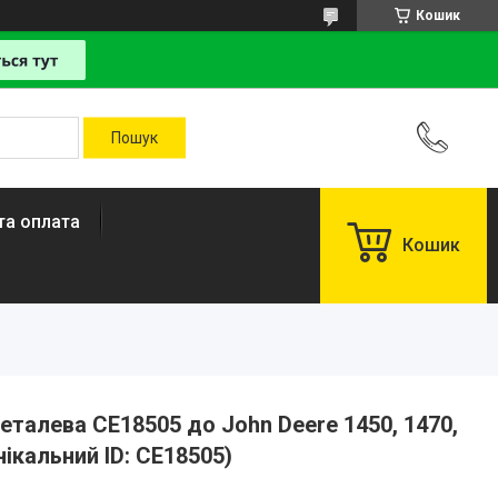
Кошик
та оплата
Кошик
алева CE18505 до John Deere 1450, 1470,
унікальний ID: CE18505)