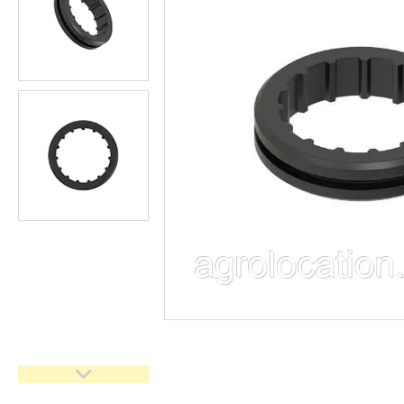
CNH
Gaspardo
Geringoff
Great Plains
John Deere
Kinze
Kuhn
Kverneland
FPV
АКЦІЯ -40%
Ланцюги
Пальці для жаток
Запчастини для кондиціонерів
Запчастини для жаток
Ножі
Сайлентблоки