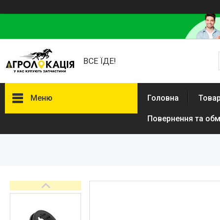
ВСЕ ЇДЕ!
Меню
Головна
Товар
Повернення та обм
Каталог
Lemken
Інше
АКЦІЙНІ ТОВАРИ
New Holland
VADERSTAD
Case
Claas