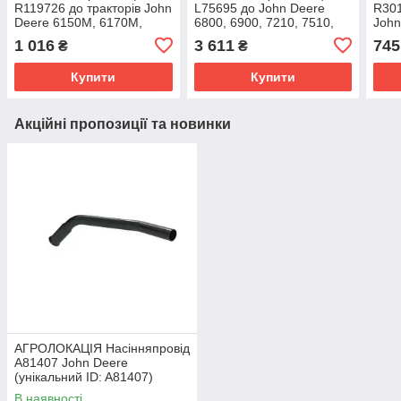
R119726 до тракторів John
L75695 до John Deere
R301
Deere 6150M, 6170M,
6800, 6900, 7210, 7510,
John
6810, 6910, 6910S, 6820,
7410, 7600, 7700, 7800
9530
1 016
3 611
745
₴
₴
6920, 6920S
(унікальний ID: L75695)
R30
Купити
Купити
Акційні пропозиції та новинки
АГРОЛОКАЦІЯ Насінняпровід
A81407 John Deere
(унікальний ID: A81407)
В наявності