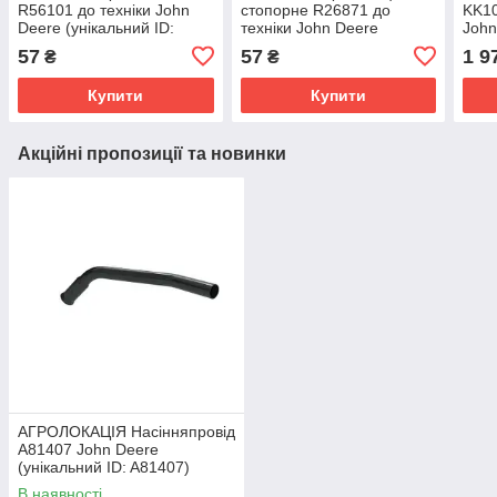
R56101 до техніки John
стопорне R26871 до
KK10
Deere (унікальний ID:
техніки John Deere
John
R56101)
(унікальний ID: R26871)
412R
57
57
1 9
₴
₴
(уні
Купити
Купити
Акційні пропозиції та новинки
АГРОЛОКАЦІЯ Насінняпровід
A81407 John Deere
(унікальний ID: A81407)
В наявності