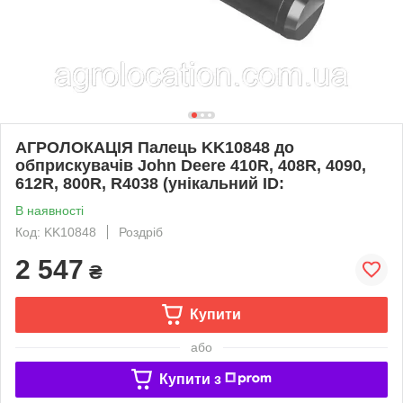
АГРОЛОКАЦІЯ Палець KK10848 до
обприскувачів John Deere 410R, 408R, 4090,
612R, 800R, R4038 (унікальний ID:
В наявності
Код: KK10848
Роздріб
2 547
₴
Купити
або
Купити з