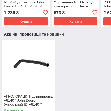
R95424 до такторів John
Ущільнення RE39262 до
R305
Deere 1654, 1854, 2054,
тракторів John Deere
John
2204, 6105M, 6115M,
1654, 1854, 2104, 2204,
6800
1 236
573
2 6
₴
₴
6130, 6150M, 6155J
6130, 6150J, 6175M, 6J-
7330
1854, 6R
Купити
Купити
Акційні пропозиції та новинки
АГРОЛОКАЦІЯ Насінняпровід
A81407 John Deere
(унікальний ID: A81407)
В наявності