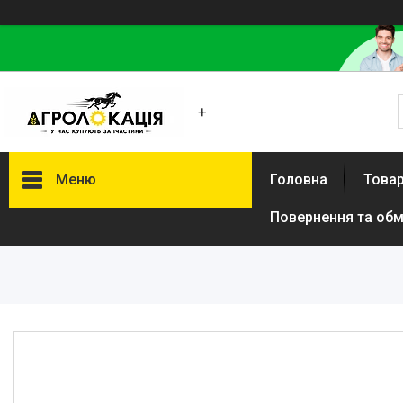
+
Меню
Головна
Товар
Повернення та обм
Каталог
Lemken
Інше
АКЦІЙНІ ТОВАРИ
New Holland
VADERSTAD
Case
Claas