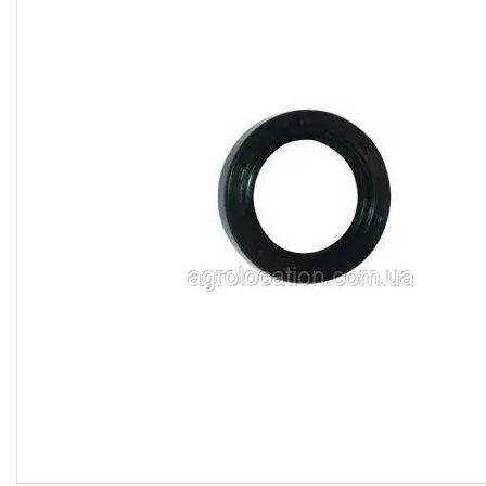
CNH
Gaspardo
Geringoff
Great Plains
John Deere
Kinze
Kuhn
Kverneland
FPV
АКЦІЯ -40%
Ланцюги
Пальці для жаток
Запчастини для кондиціонерів
Запчастини для жаток
Ножі
Сайлентблоки