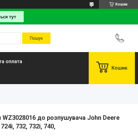
Кошик
та оплата
Кошик
 WZ3028016 до розпушувача John Deere
 724i, 732, 732i, 740,