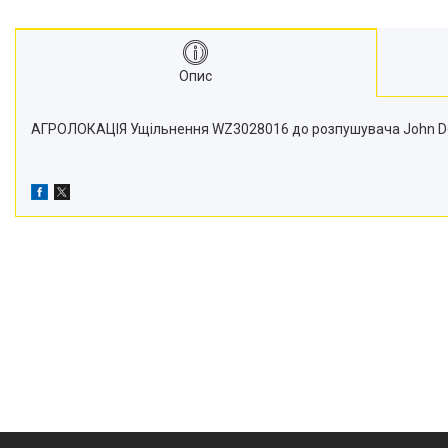
Транспортери
Сидіння
Генератори стартери
Опис
Проблискові маячки
Підшипники
АГРОЛОКАЦІЯ Ущiльнення WZ3028016 до розпушувача John Deere 310
Турбіни
Радіатори
Дзеркала
Оптика
Запчастини для мостів
Паливні насоси
Фітинги
Запчастини для навіски
Фільтри
Датчики та соленоїди
Ремені
Муфти швидкороз'ємні