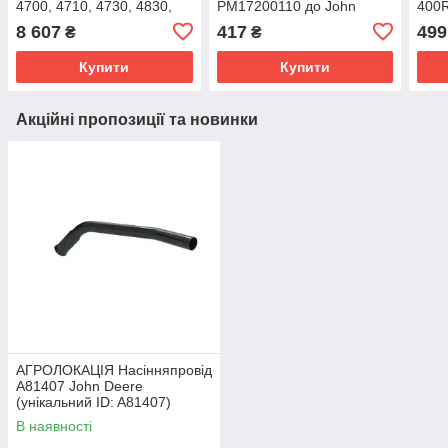
4700, 4710, 4730, 4830,
PM17200110 до John
400R
M4040 (унікальний ID:
Deere 120J, 340M, 408R,
4730
8 607
417
499
₴
₴
N317053)
4630, 4830, 4730, 616R
STS2
(унікальний
Купити
Купити
Акційні пропозиції та новинки
АГРОЛОКАЦІЯ Насінняпровід
A81407 John Deere
(унікальний ID: A81407)
В наявності