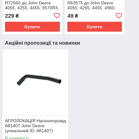
R72560 до John Deere
R63575 до John Deere
4055, 4255, 4455, 9570RX,
4055, 4255, 4455, 4960,
9630, 9R390 (унікальний
4560, 4760, 4650, 4850
229
49
₴
₴
ID: R72560)
(унікальний ID: R63575)
Купити
Купити
Акційні пропозиції та новинки
АГРОЛОКАЦІЯ Насінняпровід
A81407 John Deere
(унікальний ID: A81407)
В наявності