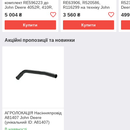
комплект RE596223 до
RE63906, R520586,
R523
John Deere 4052R, 410R,
R116299 на техніку John
Deer
5045E, 5055E, 5075M,
Deere 1050K, 6135HD,
370
5 004
3 560
499
₴
₴
5090E, 5100E, 5415,
410E, 370E
6135
ID:
Купити
Купити
Акційні пропозиції та новинки
АГРОЛОКАЦІЯ Насінняпровід
A81407 John Deere
(унікальний ID: A81407)
В наявності