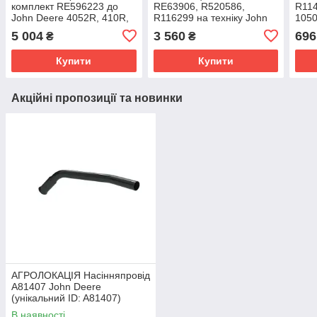
комплект RE596223 до
RE63906, R520586,
R114
John Deere 4052R, 410R,
R116299 на техніку John
1050
5045E, 5055E, 5075M,
Deere 1050K, 6135HD,
6110
5 004
3 560
696
₴
₴
5090E, 5100E, 5415,
410E, 370E
6310
Купити
Купити
Акційні пропозиції та новинки
АГРОЛОКАЦІЯ Насінняпровід
A81407 John Deere
(унікальний ID: A81407)
В наявності