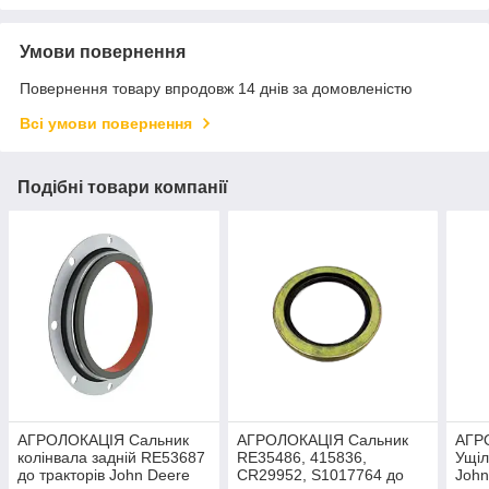
Умови повернення
Повернення товару впродовж 14 днів за домовленістю
Всі умови повернення
Подібні товари компанії
АГРОЛОКАЦІЯ Сальник
АГРОЛОКАЦІЯ Сальник
АГР
колінвала задній RE53687
RE35486, 415836,
Ущiл
до тракторів John Deere
CR29952, S1017764 до
John