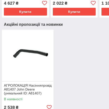
5095M, 5100E, 9120,
John Deere 8560, 8760,
8960
4 627
2 022
1 1
₴
₴
9220, 9320, 9420,
8960, 8570, 8770, 8870,
8970
8970,
940
Купити
Купити
Акційні пропозиції та новинки
АГРОЛОКАЦІЯ Насінняпровід
A81407 John Deere
(унікальний ID: A81407)
В наявності
2 538
₴