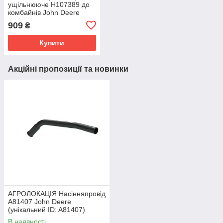
ущільнююче H107389 до
комбайнів John Deere
6620, 7720, 8820, 9400,
909
₴
9500, 9600, C670, S430,
Купити
Акційні пропозиції та новинки
АГРОЛОКАЦІЯ Насінняпровід
A81407 John Deere
(унікальний ID: A81407)
В наявності