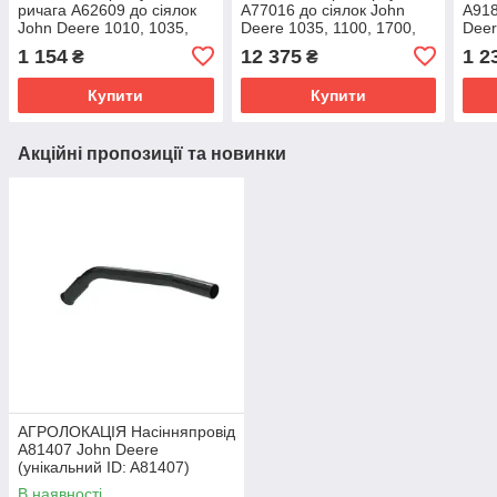
ричага A62609 до сіялок
A77016 до сіялок John
A918
John Deere 1010, 1035,
Deere 1035, 1100, 1700,
Deer
1530, 1700, 1720, 1735,
1750, 1780, 2130
1700
1 154
12 375
1 2
₴
₴
1770, 7200, 7300,
(унікальний ID: A77016)
DB55
Купити
Купити
Акційні пропозиції та новинки
АГРОЛОКАЦІЯ Насінняпровід
A81407 John Deere
(унікальний ID: A81407)
В наявності