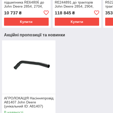
підшипника RE64806 до
RE244891 до тракторів
R522
John Deere 2854, 2704,
John Deere 2854, 2904,
трак
0904, 3204, 8100, 8200,
8130, 3204, 8225R, 8230,
2854
10 737
118 845
353
₴
₴
8300, 8400 (унікальний
8245R, 8320R (унікальний
8130
Купити
Купити
Акційні пропозиції та новинки
АГРОЛОКАЦІЯ Насінняпровід
A81407 John Deere
(унікальний ID: A81407)
В наявності