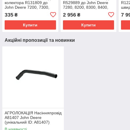
колектора R131809 до
R529889 до John Deere
R122
John Deere 7200, 7300,
7280, 8200, 8300, 8400,
швид
7400, 7500, 6650, 6750
8500, 8600, 9420R, 9460R,
Dee
335
2 956
7 9
₴
₴
(унікальний ID:
9600 (унікальний
460E
Купити
Купити
Акційні пропозиції та новинки
АГРОЛОКАЦІЯ Насінняпровід
A81407 John Deere
(унікальний ID: A81407)
В наявності