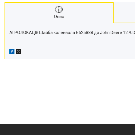
Транспортери
Сидіння
Опис
Генератори стартери
Проблискові маячки
АГРОЛОКАЦІЯ Шайба коленвала R525888 до John Deere 1270D, 127
Підшипники
Турбіни
Радіатори
Дзеркала
Оптика
Запчастини для мостів
Паливні насоси
Фітинги
Запчастини для навіски
Фільтри
Датчики та соленоїди
Ремені
Муфти швидкороз'ємні