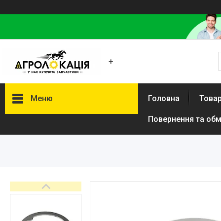
+
Меню
Головна
Товар
Повернення та обм
Каталог
Lemken
Інше
АКЦІЙНІ ТОВАРИ
New Holland
VADERSTAD
Case
Claas