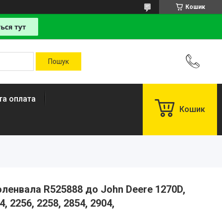
Кошик
та оплата
Кошик
енвала R525888 до John Deere 1270D,
, 2256, 2258, 2854, 2904,