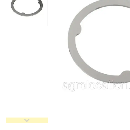
CNH
Gaspardo
Geringoff
Great Plains
John Deere
Kinze
Kuhn
Kverneland
FPV
АКЦІЯ -40%
Ланцюги
Пальці для жаток
Запчастини для кондиціонерів
Запчастини для жаток
Ножі
Сайлентблоки