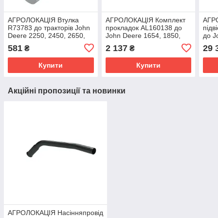
АГРОЛОКАЦІЯ Втулка
АГРОЛОКАЦІЯ Комплект
АГР
R73783 до тракторів John
прокладок AL160138 до
підв
Deere 2250, 2450, 2650,
John Deere 1654, 1850,
до J
4040, 4240, 4440, 6140R,
2104, 6135M, 6140J,
6135
581
2 137
29 
₴
₴
6150R, 6175M,
6170M, 6210M, 6820,
6M-
Купити
Купити
Акційні пропозиції та новинки
АГРОЛОКАЦІЯ Насінняпровід