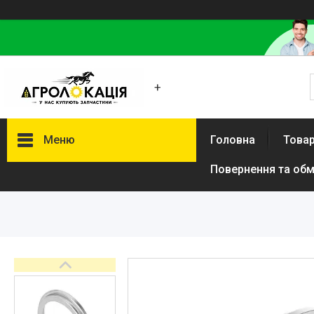
+
Меню
Головна
Товар
Повернення та обм
Каталог
Lemken
Інше
АКЦІЙНІ ТОВАРИ
New Holland
VADERSTAD
Case
Claas