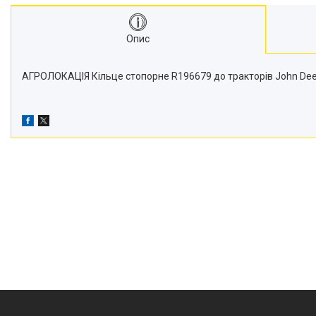
Транспортери
Сидіння
Опис
Генератори стартери
Проблискові маячки
АГРОЛОКАЦІЯ Кільце стопорне R196679 до тракторів John Deere 
Підшипники
Турбіни
Радіатори
Дзеркала
Оптика
Запчастини для мостів
Паливні насоси
Фітинги
Запчастини для навіски
Фільтри
Датчики та соленоїди
Ремені
Муфти швидкороз'ємні