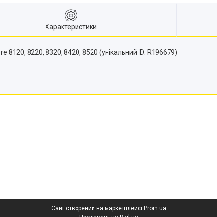
Характеристики
8120, 8220, 8320, 8420, 8520 (унікальний ID: R196679)
Сайт створений на маркетплейсі
Prom.ua