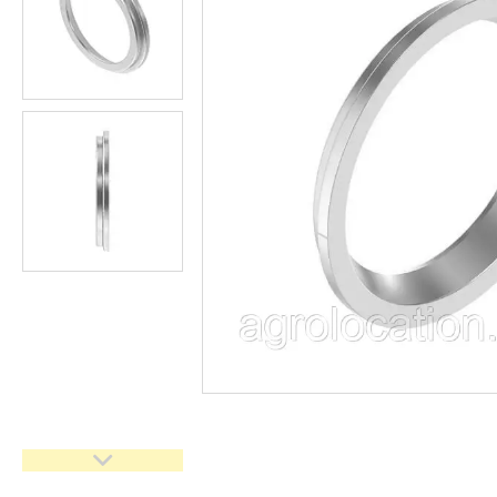
CNH
Gaspardo
Geringoff
Great Plains
John Deere
Kinze
Kuhn
Kverneland
FPV
АКЦІЯ -40%
Ланцюги
Пальці для жаток
Запчастини для кондиціонерів
Запчастини для жаток
Ножі
Сайлентблоки