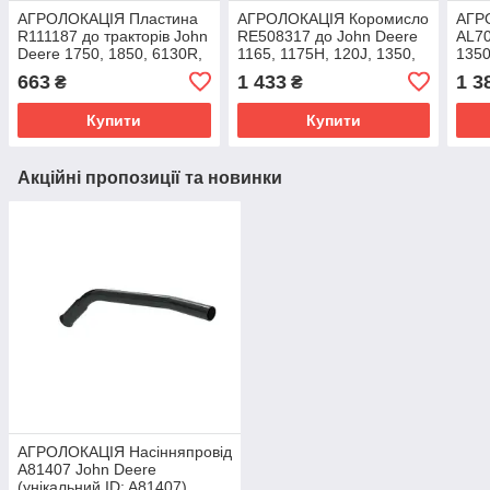
АГРОЛОКАЦІЯ Пластина
АГРОЛОКАЦІЯ Коромисло
АГР
R111187 до тракторів John
RE508317 до John Deere
AL70
Deere 1750, 1850, 6130R,
1165, 1175H, 120J, 1350,
1350
6140J, 6145R, 6150M,
1450, 1550, 1470, 1550,
1950
663
1 433
1 3
₴
₴
6800, 6900
1750, 1850,
(уні
Купити
Купити
Акційні пропозиції та новинки
АГРОЛОКАЦІЯ Насінняпровід
A81407 John Deere
(унікальний ID: A81407)