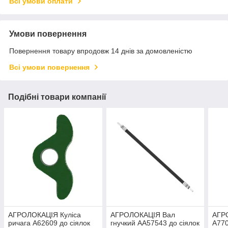
Всі умови оплати
Умови повернення
Повернення товару впродовж 14 днів за домовленістю
Всі умови повернення
Подібні товари компанії
АГРОЛОКАЦІЯ Куліса
АГРОЛОКАЦІЯ Вал
АГР
ричага A62609 до сіялок
гнyчкий AA57543 до сіялок
A770