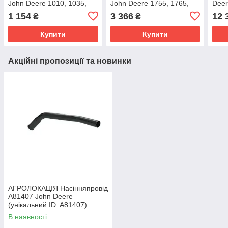
John Deere 1010, 1035,
John Deere 1755, 1765,
Deer
1530, 1700, 1720, 1735,
1790, DB60, 1760, DB90
1750
1 154
3 366
12 
₴
₴
1770, 7200, 7300,
(унікальний ID:
(уні
Купити
Купити
Акційні пропозиції та новинки
АГРОЛОКАЦІЯ Насінняпровід
A81407 John Deere
(унікальний ID: A81407)
В наявності