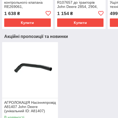
контрольного клапана
R107657 до тракторів
Ущіл
RE269061,
John Deere 2854, 2904,
техн
F716961020010 до John
2704, 3204, 6R 230, 6R
2904
1 638
1 154
499
₴
₴
Deere 2904, 3204, 7210R,
2304, 6R 250, 7200R
7270
7230R, 7250R,
Купити
Купити
Акційні пропозиції та новинки
АГРОЛОКАЦІЯ Насінняпровід
A81407 John Deere
(унікальний ID: A81407)
В наявності