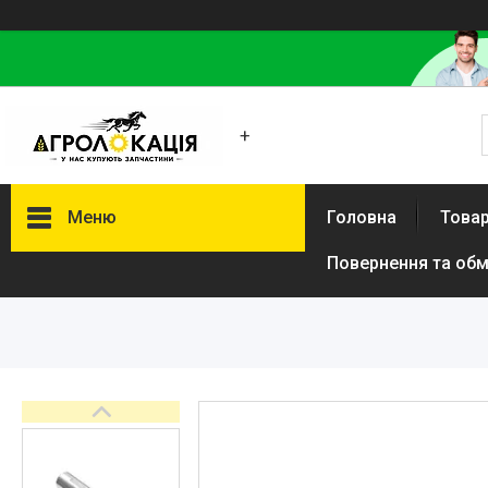
+
Меню
Головна
Товар
Повернення та обм
Каталог
Lemken
Інше
АКЦІЙНІ ТОВАРИ
New Holland
VADERSTAD
Case
Claas