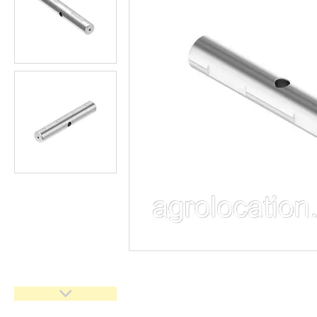
CNH
Gaspardo
Geringoff
Great Plains
John Deere
Kinze
Kuhn
Kverneland
FPV
АКЦІЯ -40%
Ланцюги
Пальці для жаток
Запчастини для кондиціонерів
Запчастини для жаток
Ножі
Сайлентблоки