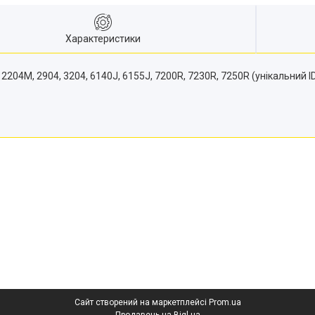
Характеристики
04M, 2904, 3204, 6140J, 6155J, 7200R, 7230R, 7250R (унікальний I
Сайт створений на маркетплейсі
Prom.ua