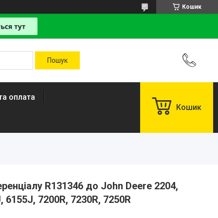
Кошик
та оплата
Кошик
енціалу R131346 до John Deere 2204,
, 6155J, 7200R, 7230R, 7250R