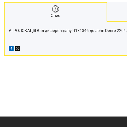
Транспортери
Сидіння
Опис
Генератори стартери
Проблискові маячки
АГРОЛОКАЦІЯ Вал диференціалу R131346 до John Deere 2204, 22
Підшипники
Турбіни
Радіатори
Дзеркала
Оптика
Запчастини для мостів
Паливні насоси
Фітинги
Запчастини для навіски
Фільтри
Датчики та соленоїди
Ремені
Муфти швидкороз'ємні