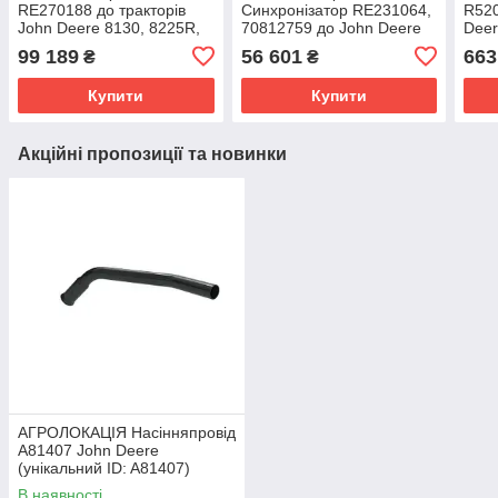
RE270188 до тракторів
Синхронізатор RE231064,
R520
John Deere 8130, 8225R,
70812759 до John Deere
Deer
8230, 8245R, 8270R, 8430,
8130, 8225R, 8230, 8260R,
8230
99 189
56 601
663
₴
₴
8330, 8530
8270R, 8295RT
8320
(унікальний
Купити
Купити
Акційні пропозиції та новинки
АГРОЛОКАЦІЯ Насінняпровід
A81407 John Deere
(унікальний ID: A81407)
В наявності