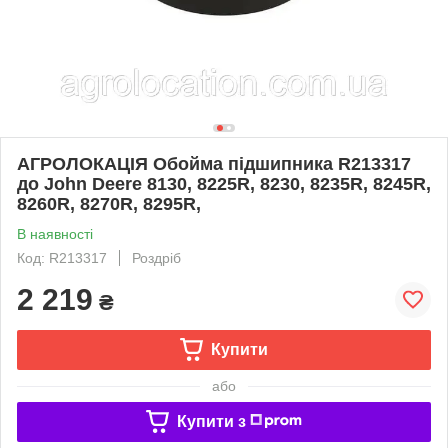
АГРОЛОКАЦІЯ Обойма пiдшипника R213317
до John Deere 8130, 8225R, 8230, 8235R, 8245R,
8260R, 8270R, 8295R,
В наявності
Код: R213317
Роздріб
2 219
₴
Купити
або
Купити з