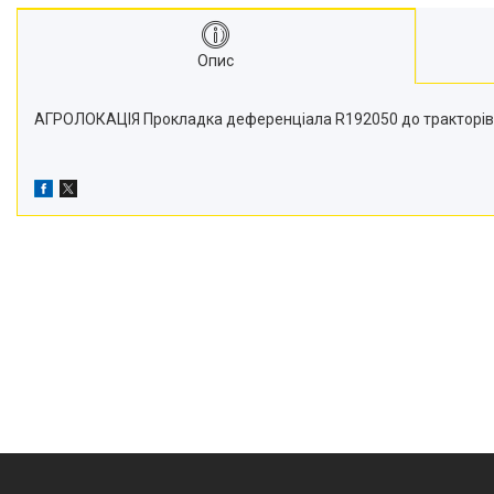
Транспортери
Сидіння
Опис
Генератори стартери
Проблискові маячки
АГРОЛОКАЦІЯ Прокладка деференціала R192050 до тракторів Joh
Підшипники
Турбіни
Радіатори
Дзеркала
Оптика
Запчастини для мостів
Паливні насоси
Фітинги
Запчастини для навіски
Фільтри
Датчики та соленоїди
Ремені
Муфти швидкороз'ємні