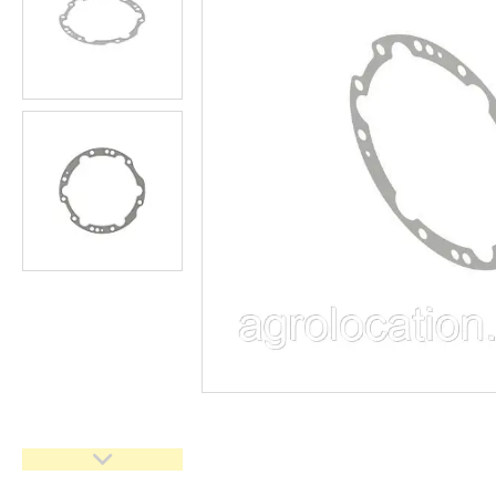
CNH
Gaspardo
Geringoff
Great Plains
John Deere
Kinze
Kuhn
Kverneland
FPV
АКЦІЯ -40%
Ланцюги
Пальці для жаток
Запчастини для кондиціонерів
Запчастини для жаток
Ножі
Сайлентблоки