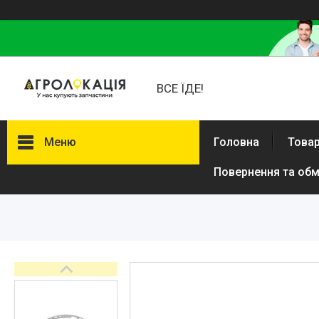
ВСЕ ЇДЕ!
Меню
Головна
Товар
Повернення та обм
Каталог
Lemken
Інше
АКЦІЙНІ ТОВАРИ
New Holland
VADERSTAD
Case
Claas