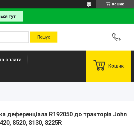
Кошик
та оплата
Кошик
 деференціала R192050 до тракторів John
8420, 8520, 8130, 8225R