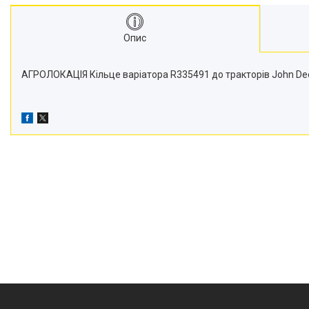
Транспортери
Сидіння
Опис
Генератори стартери
Проблискові маячки
АГРОЛОКАЦІЯ Кільце варіатора R335491 до тракторів John Deer
Підшипники
Турбіни
Радіатори
Дзеркала
Оптика
Запчастини для мостів
Паливні насоси
Фітинги
Запчастини для навіски
Фільтри
Датчики та соленоїди
Ремені
Муфти швидкороз'ємні