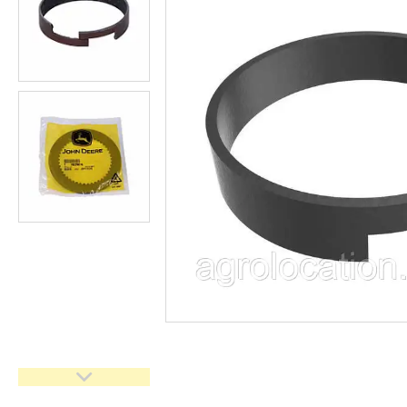
CNH
Gaspardo
Geringoff
Great Plains
John Deere
Kinze
Kuhn
Kverneland
FPV
АКЦІЯ -40%
Ланцюги
Пальці для жаток
Запчастини для кондиціонерів
Запчастини для жаток
Ножі
Сайлентблоки