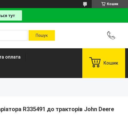
Кошик
та оплата
Кошик
іатора R335491 до тракторів John Deere