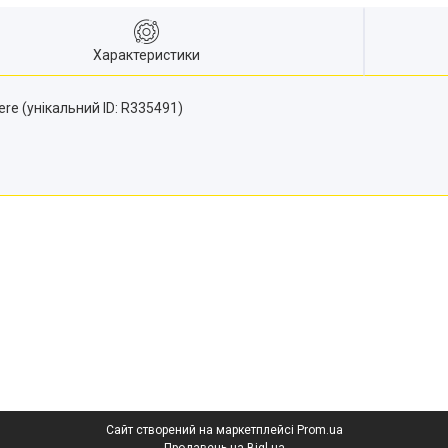
Характеристики
e (унікальний ID: R335491)
Сайт створений на маркетплейсі
Prom.ua