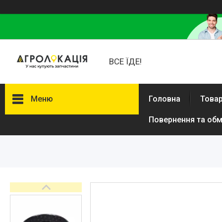
ВСЕ ЇДЕ!
Меню
Головна
Товар
Повернення та обм
Каталог
Lemken
Інше
АКЦІЙНІ ТОВАРИ
New Holland
VADERSTAD
Case
Claas