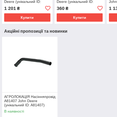
Deere (унікальний ID:
Deere (унікальний ID:
John
Z106350)
Z63138)
T660
1 201
360
1 1
₴
₴
Z10
Купити
Купити
Акційні пропозиції та новинки
АГРОЛОКАЦІЯ Насінняпровід
A81407 John Deere
(унікальний ID: A81407)
В наявності