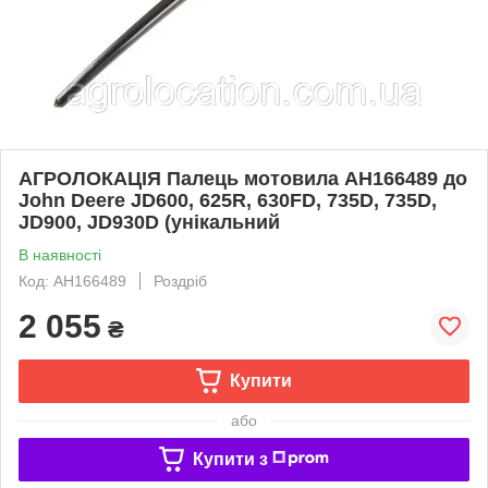
АГРОЛОКАЦІЯ Палець мотовила AH166489 до
John Deere JD600, 625R, 630FD, 735D, 735D,
JD900, JD930D (унікальний
В наявності
Код: AH166489
Роздріб
2 055
₴
Купити
або
Купити з