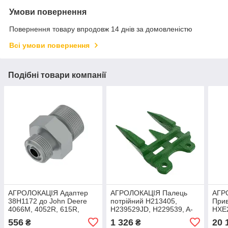
Умови повернення
Повернення товару впродовж 14 днів за домовленістю
Всі умови повернення
Подібні товари компанії
АГРОЛОКАЦІЯ Адаптер
АГРОЛОКАЦІЯ Палець
АГР
38H1172 до John Deere
потрійний H213405,
Прив
4066M, 4052R, 615R,
H239529JD, H229539, A-
HXE2
625X, 640FD, 735FD,
H213405, A-H239529,
HXE1
556
1 326
20 
₴
₴
7460, 925F (унікальний ID:
AMH213405, G630 до
JD6