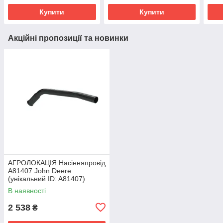
John Deere
(уні
Купити
Купити
Акційні пропозиції та новинки
АГРОЛОКАЦІЯ Насінняпровід
A81407 John Deere
(унікальний ID: A81407)
В наявності
2 538
₴