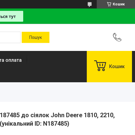
Кошик
та оплата
Кошик
7485 до сіялок John Deere 1810, 2210,
 (унікальний ID: N187485)