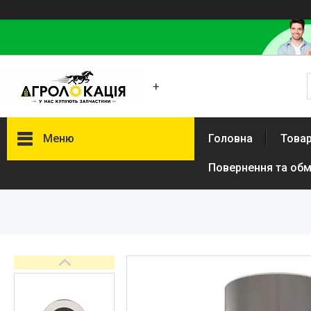
+
Меню
Головна
Товар
Повернення та обм
Каталог
Lemken
Інше
АКЦІЙНІ ТОВАРИ
New Holland
VADERSTAD
Case
Claas