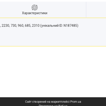
Характеристики
230, 730, 960, 685, 2310 (унікальний ID: N187485)
Сайт створений на маркетплейсі
Prom.ua