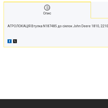
Транспортери
Сидіння
Опис
Генератори стартери
Проблискові маячки
АГРОЛОКАЦІЯ Втулка N187485 до сіялок John Deere 1810, 2210, 2
Підшипники
Турбіни
Радіатори
Дзеркала
Оптика
Запчастини для мостів
Паливні насоси
Фітинги
Запчастини для навіски
Фільтри
Датчики та соленоїди
Ремені
Муфти швидкороз'ємні