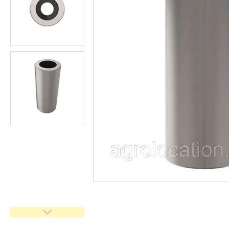
CNH
Gaspardo
Geringoff
Great Plains
John Deere
Kinze
Kuhn
Kverneland
FPV
АКЦІЯ -40%
Ланцюги
Пальці для жаток
Запчастини для кондиціонерів
Запчастини для жаток
Ножі
Сайлентблоки