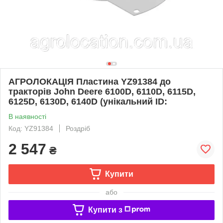
АГРОЛОКАЦІЯ Пластина YZ91384 до
тракторів John Deere 6100D, 6110D, 6115D,
6125D, 6130D, 6140D (унікальний ID:
В наявності
Код: YZ91384
Роздріб
2 547
₴
Купити
або
Купити з