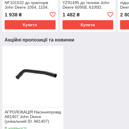
NF101532 до тракторів
YZ91495 до техніки John
підш
John Deere 1054, 1104,
Deere 6095B, 6100D,
Deer
6095B, 6100B, 6110B, 904,
6100E, 6135E, 6140B, 6E-
6100
1 938
1 482
2 8
₴
₴
954 (унікальний ID:
1404, 6E-1504
7210
Купити
Купити
Акційні пропозиції та новинки
АГРОЛОКАЦІЯ Насінняпровід
A81407 John Deere
(унікальний ID: A81407)
В наявності