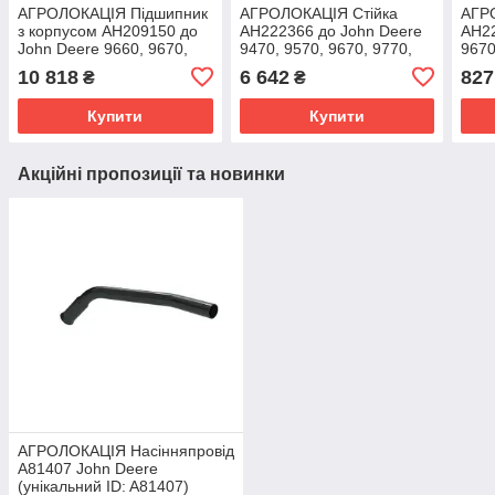
АГРОЛОКАЦІЯ Підшипник
АГРОЛОКАЦІЯ Стійка
АГР
з корпусом AH209150 до
AH222366 до John Deere
AH22
John Deere 9660, 9670,
9470, 9570, 9670, 9770,
9670
9770, 9860, S660, S670,
S650, S660, S670, S680
S670
10 818
6 642
827
₴
₴
S680, S690
(унікальний ID:
S790
Купити
Купити
Акційні пропозиції та новинки
АГРОЛОКАЦІЯ Насінняпровід
A81407 John Deere
(унікальний ID: A81407)