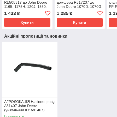
RE508317 до John Deere
демфера R517237 до
клап
1165, 1175H, 120J, 1350,
John Deere 1070D, 1070G,
FP-R
1450, 1550, 1470, 1550,
1110E, 1170G, 1210E,
1165
1 433
1 285
1 1
₴
₴
1750, 1850,
125J, 1470, 1570, 2204,
1550
Купити
Купити
Акційні пропозиції та новинки
АГРОЛОКАЦІЯ Насінняпровід
A81407 John Deere
(унікальний ID: A81407)
В наявності