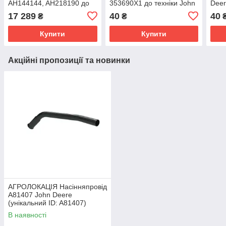
AH144144, AH218190 до
353690X1 до техніки John
Deer
техніки John Deere
Deere (унікальний ID:
19M
17 289
40
40
₴
₴
(унікальний ID: AXE17073)
19H2284)
Купити
Купити
Акційні пропозиції та новинки
АГРОЛОКАЦІЯ Насінняпровід
A81407 John Deere
(унікальний ID: A81407)
В наявності