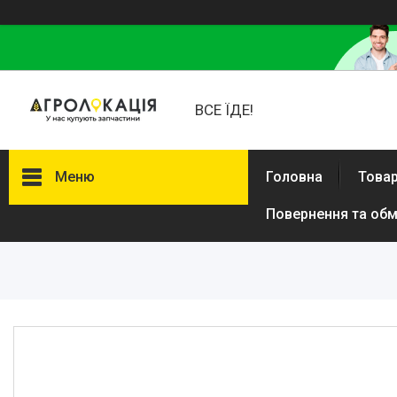
ВСЕ ЇДЕ!
Меню
Головна
Товар
Повернення та обм
Каталог
Lemken
Інше
АКЦІЙНІ ТОВАРИ
New Holland
VADERSTAD
Case
Claas