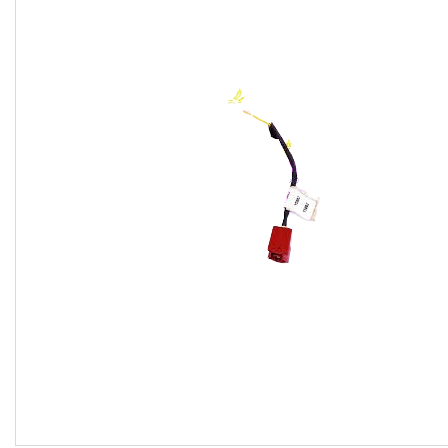
CNH
Gaspardo
Geringoff
Great Plains
John Deere
Kinze
Kuhn
Kverneland
FPV
АКЦІЯ -40%
Ланцюги
Пальці для жаток
Запчастини для кондиціонерів
Запчастини для жаток
Ножі
Сайлентблоки