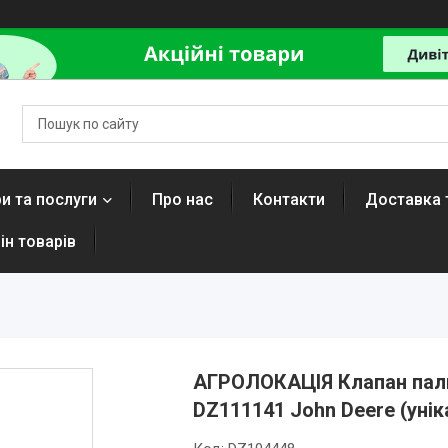
и та послуги
Про нас
Контакти
Доставка 
ін товарів
АГРОЛОКАЦІЯ Клапан пали
DZ111141 John Deere (унік