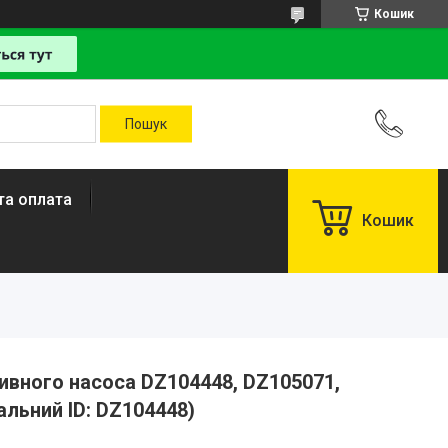
Кошик
та оплата
Кошик
вного насоса DZ104448, DZ105071,
альний ID: DZ104448)