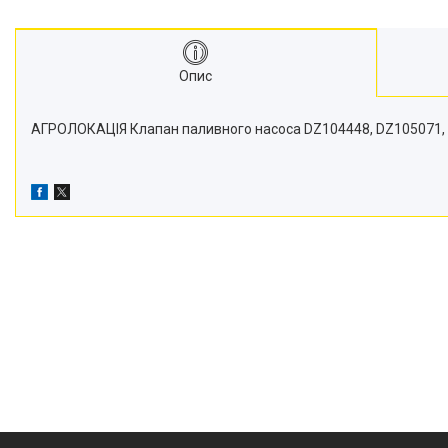
Транспортери
Сидіння
Генератори стартери
Опис
Проблискові маячки
Підшипники
АГРОЛОКАЦІЯ Клапан паливного насоса DZ104448, DZ105071, D
Турбіни
Радіатори
Дзеркала
Оптика
Запчастини для мостів
Паливні насоси
Фітинги
Запчастини для навіски
Фільтри
Датчики та соленоїди
Ремені
Муфти швидкороз'ємні