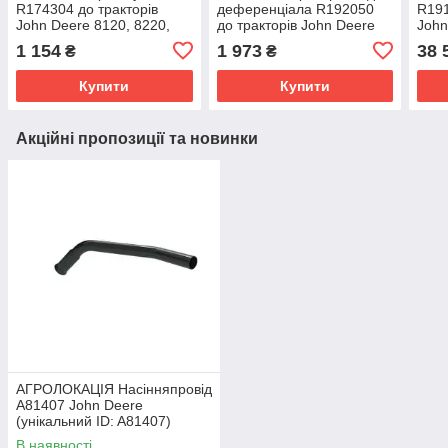
R174304 до тракторів
деференціала R192050
R191
John Deere 8120, 8220,
до тракторів John Deere
John
8320, 8420, 8520, 8230,
8120, 8220, 8320, 8420,
0904
1 154
1 973
38 
₴
₴
8310R, 8225R
8520, 8130, 8225R
8320
Купити
Купити
Акційні пропозиції та новинки
АГРОЛОКАЦІЯ Насінняпровід
A81407 John Deere
(унікальний ID: A81407)
В наявності