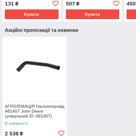
Deere (унікальний ID:
CE19031)
CE3
131
507
450
₴
₴
CE35716)
Купити
Купити
Акційні пропозиції та новинки
АГРОЛОКАЦІЯ Насінняпровід
A81407 John Deere
(унікальний ID: A81407)
В наявності
2 538
₴