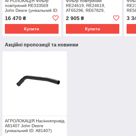
АГРОЛОКАЦІЯ Фільтр
Фільтр повітряний
Філь
повітряний RE333569
RE24619, RE24619,
RE21
John Deere (унікальний ID:
AT65296, RE67829,
RE58
RE333569)
PA2666, P181163,
P617
16 470
2 905
3 3
₴
₴
SC90105CAG до John
(уні
Deere (унікальний
Купити
Купити
Акційні пропозиції та новинки
АГРОЛОКАЦІЯ Насінняпровід
A81407 John Deere
(унікальний ID: A81407)